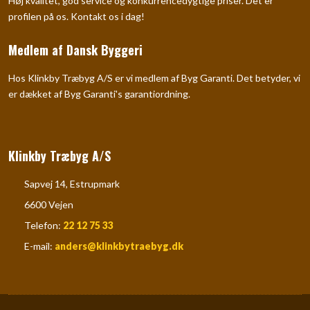
​Høj kvalitet, god service og konkurrencedygtige priser. Det er
profilen på os. Kontakt os i dag!​
Medlem af Dansk Byggeri
Hos Klinkby Træbyg A/S er vi medlem af Byg Garanti. Det betyder, vi
er dækket af Byg Garanti's garantiordning.
Klinkby Træbyg A/S
​​Sapvej 14, Estrupmark
​​6600 Vejen
​Telefon: ​
22 12 75 33
E-mail:
anders@klinkbytraebyg.dk