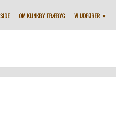
SIDE
OM KLINKBY TRÆBYG
VI UDFØRER ▼