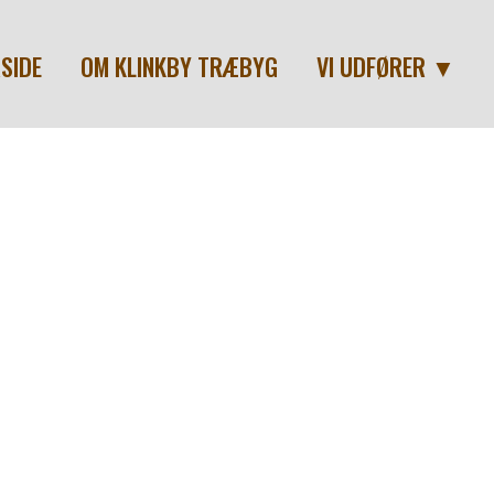
SIDE
OM KLINKBY TRÆBYG
VI UDFØRER ▼