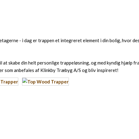
tagerne - i dag er trappen et integreret element i din bolig, hvor de
l at skabe din helt personlige trappeløsning, og med kyndig hjælp fr
er som anbefales af Klinkby Træbyg A/S og bliv inspireret!